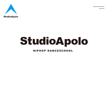
StudioApolo
menu